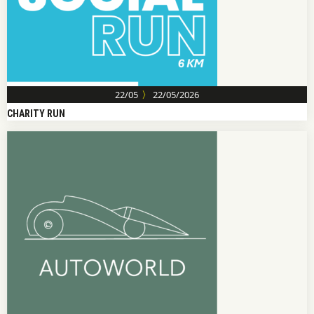
〉
22/05
22/05/2026
CHARITY RUN