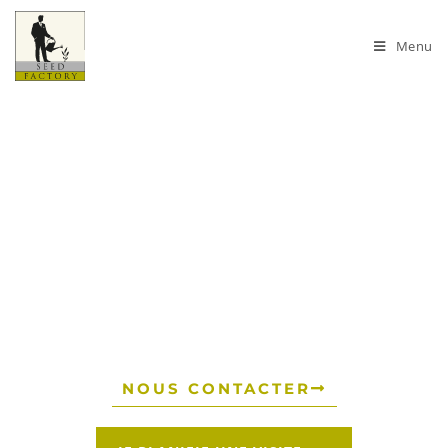
Menu
Bienvenue chez Seed Factory
L'espace de bureaux où
poussent les idées
NOUS CONTACTER