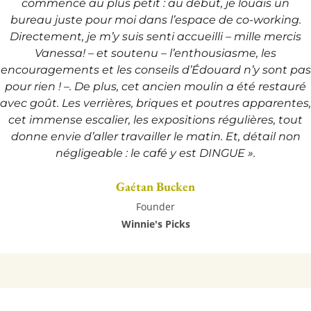
toujours un plaisir de partager sa
bonne humeur !
Alexis Picard
CEO & Owner
S.E.A. to S.E.E/Laboratoires Herbolistique