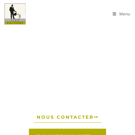
Menu
Bienvenue chez Seed Factory
L'espace de bureaux où
poussent les idées
NOUS CONTACTER